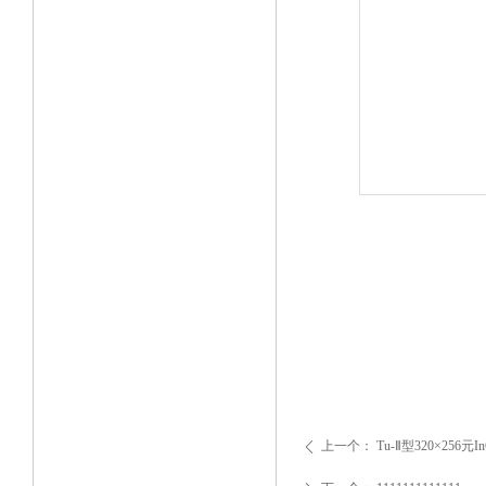
上一个：
Tu-Ⅱ型320×256
ꄴ