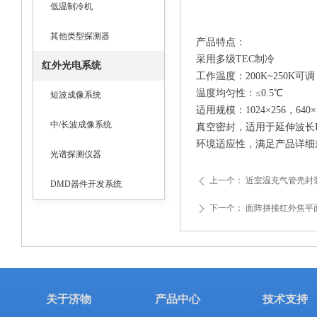
低温制冷机
其他类型探测器
产品特点：
采用多级TEC制冷
红外光电系统
工作温度：200K~250K可调
温度均匀性：≤0.5℃
短波成像系统
适用规模：1024×256，640×
中/长波成像系统
真空密封，适用于延伸波长In
环境适应性，满足产品详细
光谱探测仪器
上一个：
近室温充气管壳封
ꄴ
DMD器件开发系统
下一个：
面阵拼接红外焦平
ꄲ
关于济物
产品中心
技术支持